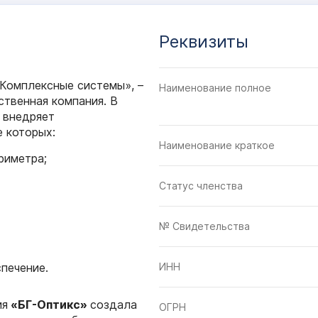
Реквизиты
«Комплексные системы»
, –
Наименование полное
ственная компания. В
и внедряет
е которых:
Наименование краткое
риметра;
Статус членства
№ Свидетельства
печение.
ИНН
ия
«БГ-Оптикс»
создала
ОГРН